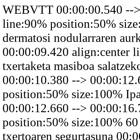
WEBVTT 00:00:00.540 --> 0
line:90% position:50% size
dermatosi nodularraren aur
00:00:09.420 align:center 
txertaketa masiboa salatzek
00:00:10.380 --> 00:00:12.
position:50% size:100% Ipa
00:00:12.660 --> 00:00:16.
position:50% size:100% 60 b
txertoaren segurtasuna 00: