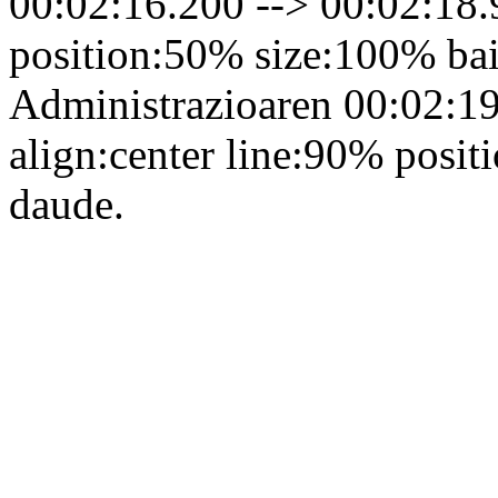
00:02:16.200 --> 00:02:18.
position:50% size:100% bai
Administrazioaren 00:02:19
align:center line:90% posi
daude.