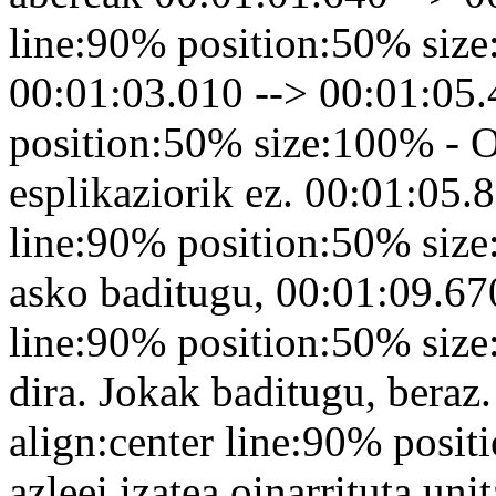
line:90% position:50% size:
00:01:03.010 --> 00:01:05.
position:50% size:100% - O
esplikaziorik ez. 00:01:05.
line:90% position:50% size
asko baditugu, 00:01:09.670
line:90% position:50% size
dira. Jokak baditugu, beraz
align:center line:90% posi
azleei izatea oinarrituta un