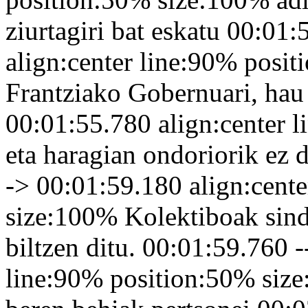
ziurtagiri bat eskatu 00:01
align:center line:90% posi
Frantziako Gobernuari, hau
00:01:55.780 align:center 
eta haragian ondoriorik ez 
-> 00:01:59.180 align:cent
size:100% Kolektiboak sind
biltzen ditu. 00:01:59.760 
line:90% position:50% size