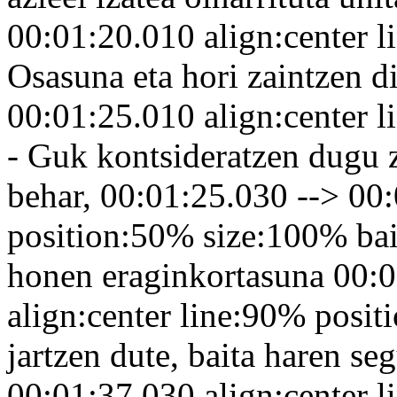
00:01:20.010 align:center 
Osasuna eta hori zaintzen d
00:01:25.010 align:center 
- Guk kontsideratzen dugu z
behar, 00:01:25.030 --> 00:
position:50% size:100% bai 
honen eraginkortasuna 00:0
align:center line:90% posi
jartzen dute, baita haren se
00:01:37.030 align:center 