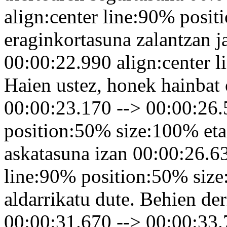
align:center line:90% posi
eraginkortasuna zalantzan ja
00:00:22.990 align:center 
Haien ustez, honek hainbat 
00:00:23.170 --> 00:00:26.
position:50% size:100% eta 
askatasuna izan 00:00:26.63
line:90% position:50% size
aldarrikatu dute. Behien de
00:00:31.670 --> 00:00:33.