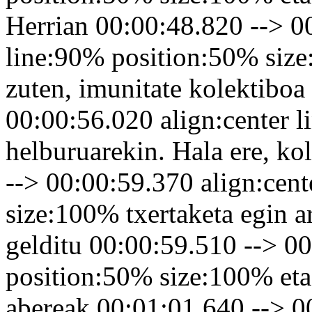
Herrian 00:00:48.820 --> 0
line:90% position:50% size
zuten, imunitate kolektiboa
00:00:56.020 align:center 
helburuarekin. Hala ere, ko
--> 00:00:59.370 align:cen
size:100% txertaketa egin ar
gelditu 00:00:59.510 --> 00
position:50% size:100% eta
abereak 00:01:01.640 --> 0