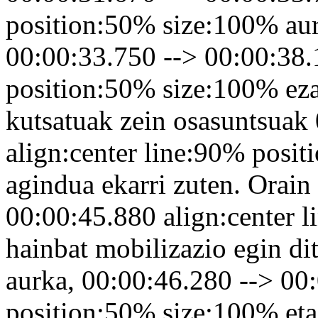
position:50% size:100% au
00:00:33.750 --> 00:00:38.
position:50% size:100% ezar
kutsatuak zein osasuntsuak
align:center line:90% posi
agindua ekarri zuten. Orain
00:00:45.880 align:center 
hainbat mobilizazio egin di
aurka, 00:00:46.280 --> 00
position:50% size:100% eta