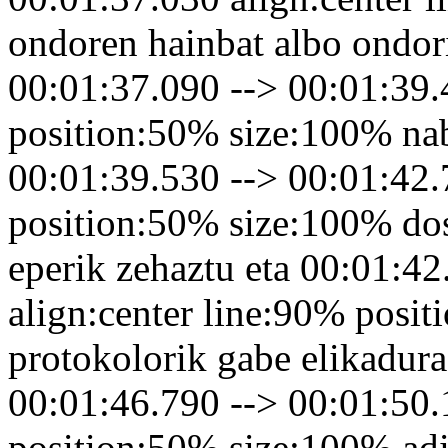
ondoren hainbat albo ondor
00:01:37.090 --> 00:01:39.
position:50% size:100% na
00:01:39.530 --> 00:01:42.
position:50% size:100% dos
eperik zehaztu eta 00:01:4
align:center line:90% posi
protokolorik gabe elikadura 
00:01:46.790 --> 00:01:50.
position:50% size:100% adie