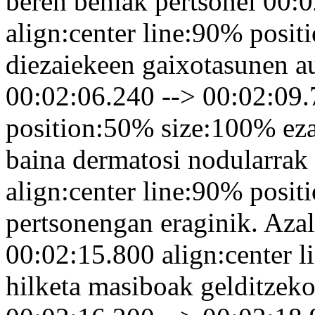
beren behiak pertsonei 00:
align:center line:90% posi
diezaiekeen gaixotasunen au
00:02:06.240 --> 00:02:09.
position:50% size:100% ezar
baina dermatosi nodularrak
align:center line:90% posi
pertsonengan eraginik. Aza
00:02:15.800 align:center 
hilketa masiboak gelditzeko