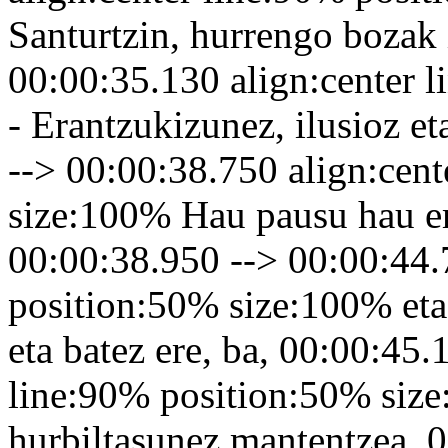
Santurtzin, hurrengo bozak 
00:00:35.130 align:center 
- Erantzukizunez, ilusioz e
--> 00:00:38.750 align:cen
size:100% Hau pausu hau em
00:00:38.950 --> 00:00:44.
position:50% size:100% eta 
eta batez ere, ba, 00:00:45.
line:90% position:50% size
hurbiltasunez mantentzea. 