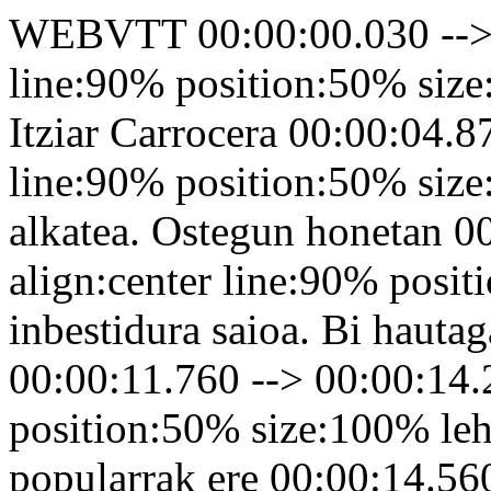
WEBVTT 00:00:00.030 --> 0
line:90% position:50% size
Itziar Carrocera 00:00:04.8
line:90% position:50% size
alkatea. Ostegun honetan 0
align:center line:90% posi
inbestidura saioa. Bi hauta
00:00:11.760 --> 00:00:14.
position:50% size:100% lehi
popularrak ere 00:00:14.560