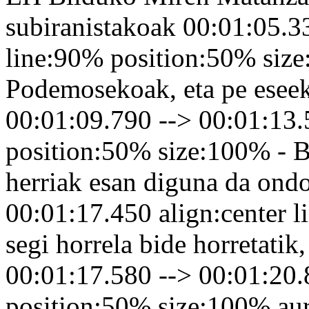
subiranistakoak 00:01:05.33
line:90% position:50% size
Podemosekoak, eta pe eseek
00:01:09.790 --> 00:01:13.
position:50% size:100% - B
herriak esan diguna da ondo
00:01:17.450 align:center 
segi horrela bide horretatik,
00:01:17.580 --> 00:01:20.
position:50% size:100% aurr