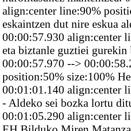
align:center line:90% posi
eskaintzen dut nire eskua a
00:00:57.930 align:center 
eta biztanle guztiei gurekin
00:00:57.970 --> 00:00:58.
position:50% size:100% Her
00:01:01.140 align:center 
- Aldeko sei bozka lortu di
00:01:05.290 align:center 
EH Bilduko Miren Matanzase