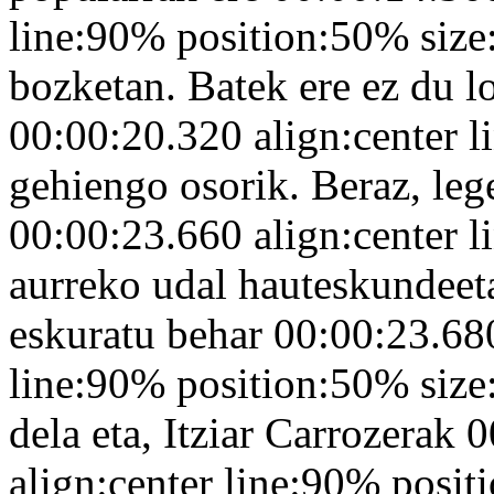
line:90% position:50% size
bozketan. Batek ere ez du l
00:00:20.320 align:center 
gehiengo osorik. Beraz, leg
00:00:23.660 align:center 
aurreko udal hauteskundeet
eskuratu behar 00:00:23.680
line:90% position:50% size
dela eta, Itziar Carrozerak
align:center line:90% posi