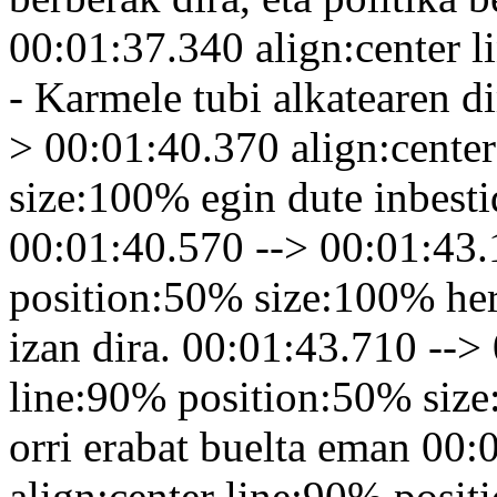
00:01:37.340 align:center 
- Karmele tubi alkatearen d
> 00:01:40.370 align:cente
size:100% egin dute inbesti
00:01:40.570 --> 00:01:43.
position:50% size:100% herr
izan dira. 00:01:43.710 -->
line:90% position:50% size
orri erabat buelta eman 00
align:center line:90% posi