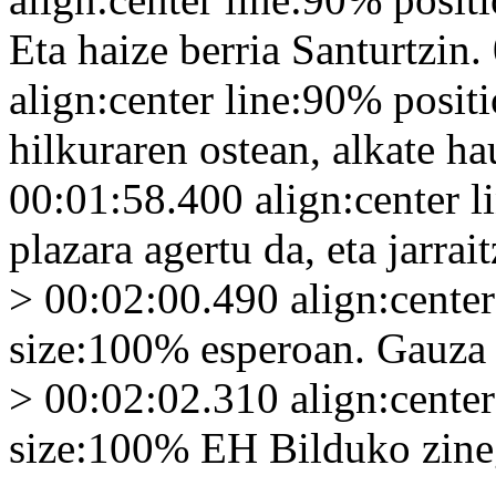
Eta haize berria Santurtzin
align:center line:90% posi
hilkuraren ostean, alkate ha
00:01:58.400 align:center 
plazara agertu da, eta jarrai
> 00:02:00.490 align:cente
size:100% esperoan. Gauza b
> 00:02:02.310 align:cente
size:100% EH Bilduko zine