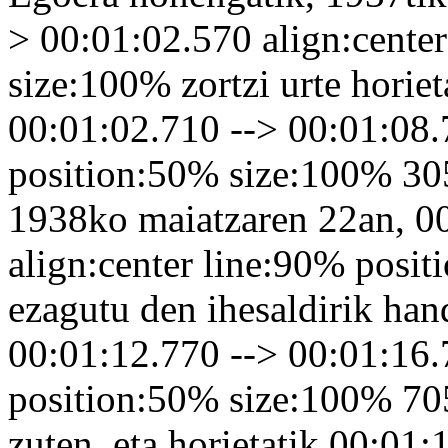
> 00:01:02.570 align:cente
size:100% zortzi urte horie
00:01:02.710 --> 00:01:08.
position:50% size:100% 305 
1938ko maiatzaren 22an, 0
align:center line:90% posi
ezagutu den ihesaldirik han
00:01:12.770 --> 00:01:16.
position:50% size:100% 705
zuten, eta horietatik 00:01