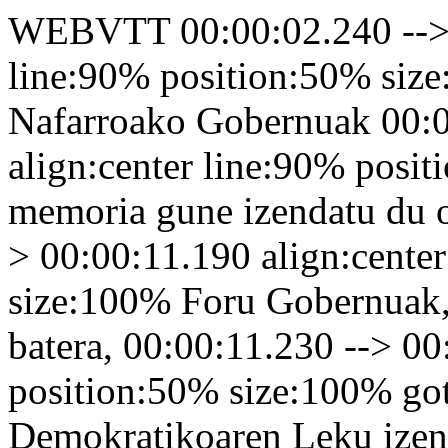
WEBVTT 00:00:02.240 --> 0
line:90% position:50% size
Nafarroako Gobernuak 00:0
align:center line:90% posi
memoria gune izendatu du of
> 00:00:11.190 align:cente
size:100% Foru Gobernuak,
batera, 00:00:11.230 --> 00
position:50% size:100% go
Demokratikoaren Leku izen