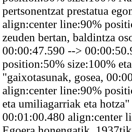
pertsonentzat prestatua ego
align:center line:90% posi
zeuden bertan, baldintza oso
00:00:47.590 --> 00:00:50.
position:50% size:100% eta
"gaixotasunak, gosea, 00:0
align:center line:90% posit
eta umiliagarriak eta hotza"
00:01:00.480 align:center 
Egoera honengatik, 1937tik