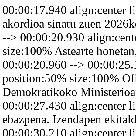
00:00:17.940 align:center 
akordioa sinatu zuen 2026k
--> 00:00:20.930 align:cen
size:100% Astearte honetan
00:00:20.960 --> 00:00:25.
position:50% size:100% Ofi
Demokratikoko Ministerioa
00:00:27.430 align:center 
ebazpena. Izendapen ekital
00:00:30.210 align:center 