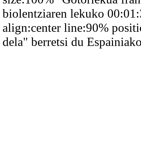
biolentziaren lekuko 00:01
align:center line:90% posi
dela" berretsi du Espainia