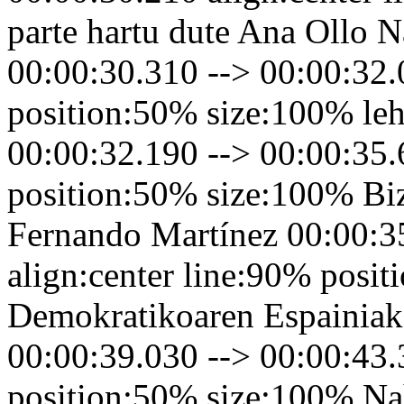
parte hartu dute Ana Ollo 
00:00:30.310 --> 00:00:32.
position:50% size:100% leh
00:00:32.190 --> 00:00:35.
position:50% size:100% Bizi
Fernando Martínez 00:00:3
align:center line:90% pos
Demokratikoaren Espainiako
00:00:39.030 --> 00:00:43.
position:50% size:100% Nah