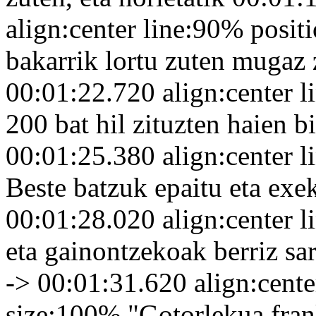
align:center line:90% posi
bakarrik lortu zuten mugaz 
00:01:22.720 align:center 
200 bat hil zituzten haien b
00:01:25.380 align:center 
Beste batzuk epaitu eta exe
00:01:28.020 align:center 
eta gainontzekoak berriz sar
-> 00:01:31.620 align:cent
size:100% "Gotorlekua fran